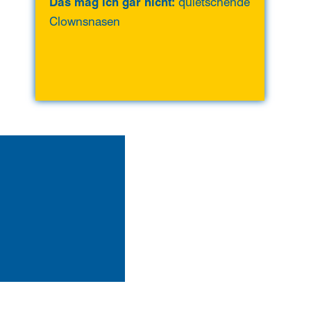
Das mag ich gar nicht:
quietschende
Clownsnasen