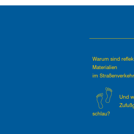
Warum sind reflek
Materialien
im Straßenverkehr
Und w
Zufuß
schlau?